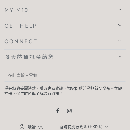
MY M19
GET HELP
CONNECT
將天然資訊帶給您
在
此
提升您的美麗體驗，獲取專家建議、獨家促銷活動與新品發布。立即
處
註冊，保持時尚與了解最新資訊！
輸
入
Facebook
Instagram
電
語
國
繁體中文
香港特別行政區 (HKD $)
郵