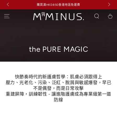
凡購買 
購買滿HKD850香港地區免運費
跳到內容
購
物
車
收
the PURE MAGIC
藏:
快節奏時代的新護膚哲學：肌膚必須跟得上
壓力、光老化、污染、泛紅、脫屑與敏感爆發，早已
不是偶發，而是日常攻擊
重建屏障，訓練韌性 - 讓進階護膚成為專業級第一道
防線