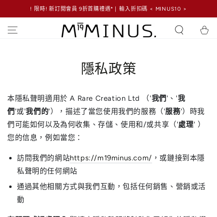
! 限時! 新訂閱會員 9折首購禮遇* | 輸入折扣碼 < MINUS10 >
跳到內容
購
物
車
隱私政策
本隱私聲明適用於 A Rare Creation Ltd （'
我們
'、'
我
們
'或'
我們的
'），描述了當您使用我們的服務（'
服務
'）時我
們可能如何以及為何收集、存儲、使用和/或共享（'
處理
' ）
您的信息，例如當您：
訪問我們的網站
https://m19minus.com/
，或鏈接到本隱
私聲明的任何網站
通過其他相關方式與我們互動，包括任何銷售、營銷或活
動