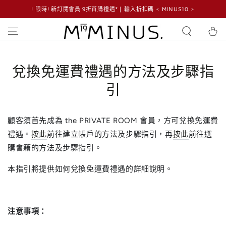
! 限時! 新訂閱會員 9折首購禮遇* | 輸入折扣碼 < MINUS10 >
跳到內容
購
物
車
兌換免運費禮遇的方法及步驟指
引
顧客須首先成為 the PRIVATE ROOM 會員，方可兌換免運費
禮遇。
按此
前往建立帳戶的方法及步驟指引，再
按此
前往選
購會籍的方法及步驟指引。
本指引將提供如何兌換免運費禮遇的詳細說明。
注意事項：