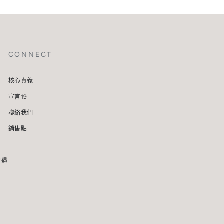
CONNECT
核心真義
宣言19
聯絡我們
銷售點
禮遇