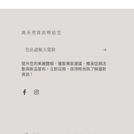
將天然資訊帶給您
在
此
提升您的美麗體驗，獲取專家建議、獨家促銷活
處
動與新品發布。立即註冊，保持時尚與了解最新
資訊！
輸
入
電
Facebook
Instagram
郵
語
國