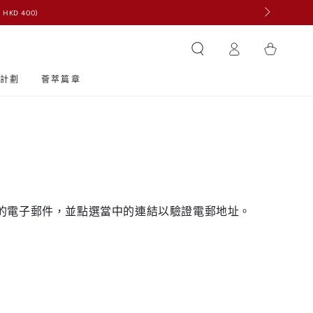
HKD 400)
購
登
物
入
車
計劃
薈萃篇章
的電子郵件，並點選當中的連結以驗證電郵地址。