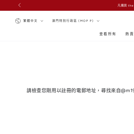
凡購買 the
跳到內容
語
國
繁體中文
澳門特別行政區 (MOP P)
言
家/
地
查看所有
熱
區
請檢查您剛用以註冊的電郵地址，尋找來自@m19mi