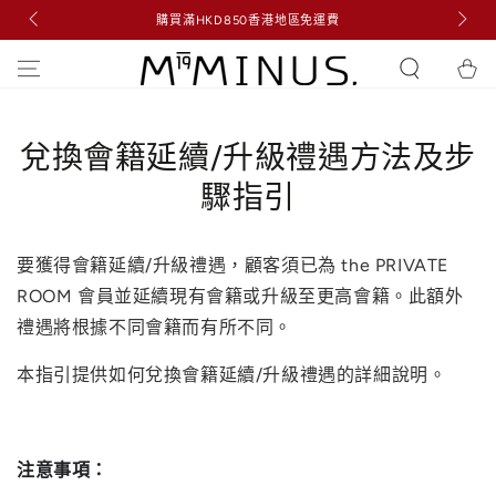
凡購買 the PROLOGUE 系列任意 2 件
HKD850香港地區免運費
跳到內容
5G PROLOGUE 迷你裝 2 件 (價
購
物
車
兌換會籍延續/升級禮遇方法及步
驟指引
要獲得會籍延續/升級禮遇，顧客須已為 the PRIVATE
ROOM 會員並延續現有會籍或升級至更高會籍。此額外
禮遇將根據不同會籍而有所不同。
本指引提供如何兌換會籍延續/升級禮遇的詳細說明。
注意事項：