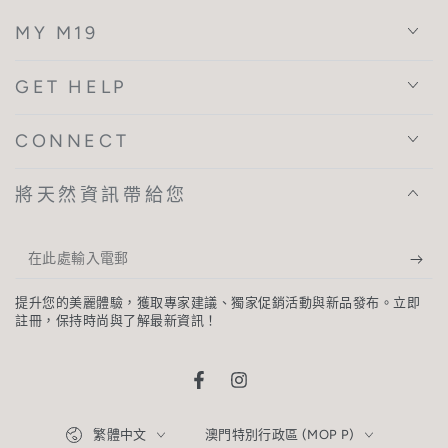
MY M19
GET HELP
CONNECT
將天然資訊帶給您
在
此
提升您的美麗體驗，獲取專家建議、獨家促銷活動與新品發布。立即
處
註冊，保持時尚與了解最新資訊！
輸
入
Facebook
Instagram
電
語
國
繁體中文
澳門特別行政區 (MOP P)
郵